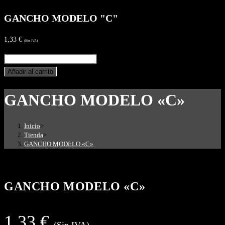
GANCHO MODELO "C"
1,33
€
(Sin IVA)
GANCHO
MODELO
Añadir al carrito
"C"
GANCHO MODELO «C»
cantidad
Inicio
>
Tienda
>
GANCHO MODELO «C»
GANCHO MODELO «C»
1,33
€
(Sin IVA)