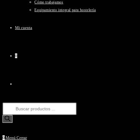
Cómo trabajamos
Equipamiento integral para hostelería
Mi cuenta
0
Alternar
Búsqueda
búsqueda
de
productos
0
Menú
Cerrar
de