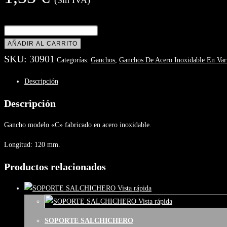
GANCHO
MODELO
AÑADIR AL CARRITO
"C"
SKU:
30901
Categorías:
Ganchos
,
Ganchos De Acero Inoxidable En Var
cantidad
Descripción
Descripción
Gancho modelo «C» fabricado en acero inoxidable.
Longitud: 120 mm.
Productos relacionados
Vista rápida
Vista rápida
SOPORTE SALCHICHERO