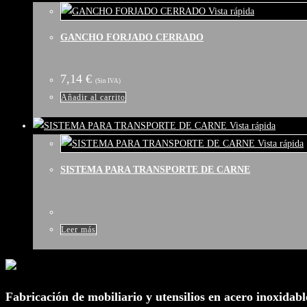
en
Vista rápida
la
GANCHO FORJADO CERRADO
página
de
producto
7,14
€
(Sin IVA)
Añadir al carrito
Vista rápida
Vista rápida
SISTEMA PARA TRANSPORTE DE CARNE
Leer más
Fabricación de mobiliario y utensilios en acero inoxidabl