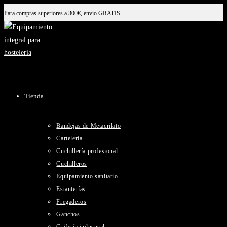
Ir
Para compras superiores a 300€, envío GRATIS
al
contenido
Tienda
Bandejas de Metacrilato
Cartelería
Cuchillería profesional
Cuchilleros
Equipamiento sanitario
Estanterías
Fregaderos
Ganchos