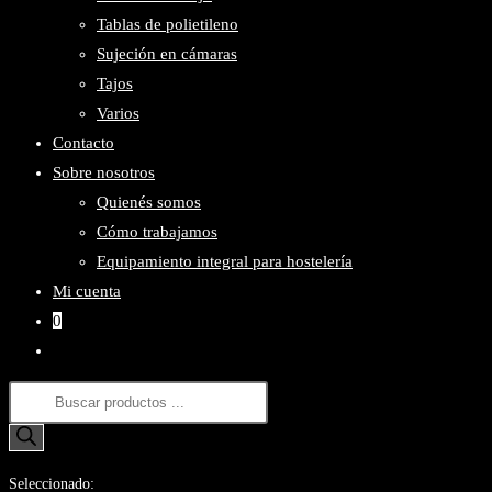
Tablas de polietileno
Sujeción en cámaras
Tajos
Varios
Contacto
Sobre nosotros
Quienés somos
Cómo trabajamos
Equipamiento integral para hostelería
Mi cuenta
0
Alternar
búsqueda
Búsqueda
de
de
la
productos
web
Seleccionado: