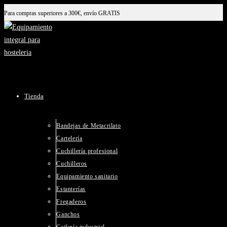
Ir
Para compras superiores a 300€, envío GRATIS
al
contenido
Tienda
Bandejas de Metacrilato
Cartelería
Cuchillería profesional
Cuchilleros
Equipamiento sanitario
Estanterías
Fregaderos
Ganchos