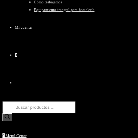
Cómo trabajamos
Equipamiento integral para hostelería
Mi cuenta
0
Alternar
Búsqueda
búsqueda
de
productos
0
Menú
Cerrar
de