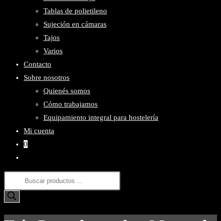
Tablas de polietileno
Sujeción en cámaras
Tajos
Varios
Contacto
Sobre nosotros
Quienés somos
Cómo trabajamos
Equipamiento integral para hostelería
Mi cuenta
0
Alternar
búsqueda
Búsqueda
de
de
la
productos
web