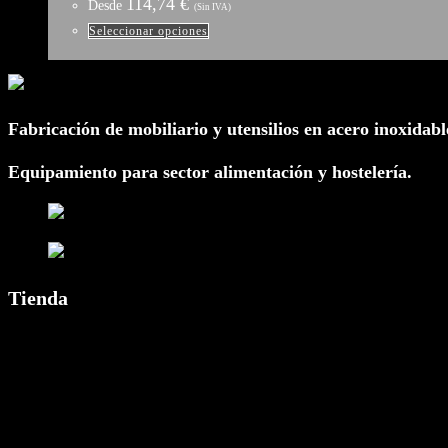
114,74
€
Desde
(Sin IVA)
Este
Seleccionar opciones
producto
tiene
múltiples
Fabricación de mobiliario y utensilios en acero inoxidabl
variantes.
Las
Equipamiento para sector alimentación y hostelería.
opciones
se
pueden
elegir
en
Tienda
la
página
de
producto